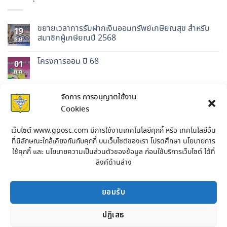
ขยายเวลาการรับฝากเงินออมทรัพย์เกษียณสุข สำหรับ
19
สมาชิกผู้เกษียณปี 2568
ธ.ค.
โครงการออม ปี 68
01
ต.ค.
ประกาศ การสมัครรับการสรรหาเป็นกรรมการดำเนินการ
30
จัดการ การอนุญาตใช้งาน
ประจำปี 2569
ก.ย.
Cookies
ประกาศรายชื่อผู้ได้รับทุนการศึกษาบุตร ประจำปี 2568
15
เว็บไซต์ www.gposc.com มีการใช้งานเทคโนโลยีคุกกี้ หรือ เทคโนโลยีอื่น
ก.ค.
ที่มีลักษณะใกล้เคียงกันกับคุกกี้ บนเว็บไซต์ของเรา โปรดศึกษา นโยบายการ
ใช้คุกกี้ และ นโยบายความเป็นส่วนตัวของข้อมูล ก่อนใช้บริการเว็บไซต์ ได้ที่
ประกาศรายชื่อผู้ชนะการเสนอราคาจ้างปรับปรุงสำนักงาน
23
ลิงค์ด้านล่าง
สหกรณ์
พ.ค.
ยอมรับ
ปฏิเสธ