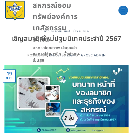
Skip
สหกรณ์ออม
to
ทรัพย์องค์การ
content
เภสัชกรรม
ข่าวประชาสัมพันธ์
,
ข่าวสมาชิก
เชิญสมาชิกใหม่ปฐมนิเทศประจำปี 2567
จำกัด
สหกรณ์คุณภาพ นำคุณค่า
สหกรณ์สู่สมาชิก เพื่อสังคม
POSTED ON
19 กันยายน 2024
BY
GPOSC ADMIN
เป็นสุข
19
ก.ย.