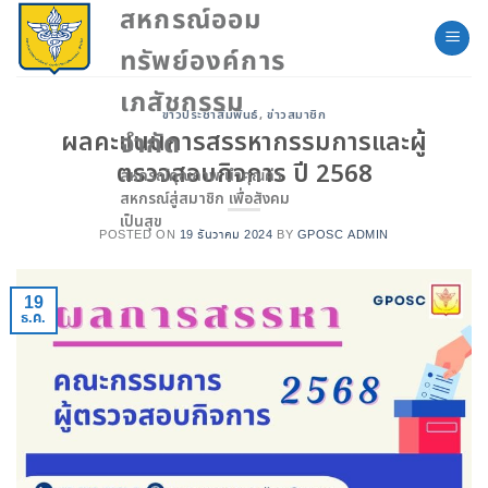
Skip
สหกรณ์ออม
to
ทรัพย์องค์การ
content
เภสัชกรรม
ข่าวประชาสัมพันธ์
,
ข่าวสมาชิก
ผลคะแนนการสรรหากรรมการและผู้
จำกัด
ตรวจสอบกิจการ ปี 2568
สหกรณ์คุณภาพ นำคุณค่า
สหกรณ์สู่สมาชิก เพื่อสังคม
เป็นสุข
POSTED ON
19 ธันวาคม 2024
BY
GPOSC ADMIN
19
ธ.ค.