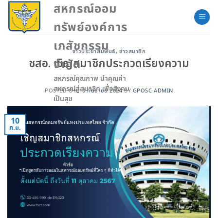
Skip
สหกรณ์ออม
to
ทรัพย์องค์การ
content
เภสัชกรรม
ข่าวประชาสัมพันธ์
,
ข่าวสมาชิก
ชสอ. เชิญสมาชิกประกวดเรียงความ
จำกัด
สหกรณ์คุณภาพ นำคุณค่า
สหกรณ์สู่สมาชิก เพื่อสังคม
POSTED ON
10 กันยายน 2024
BY
GPOSC ADMIN
เป็นสุข
10
ก.ย.