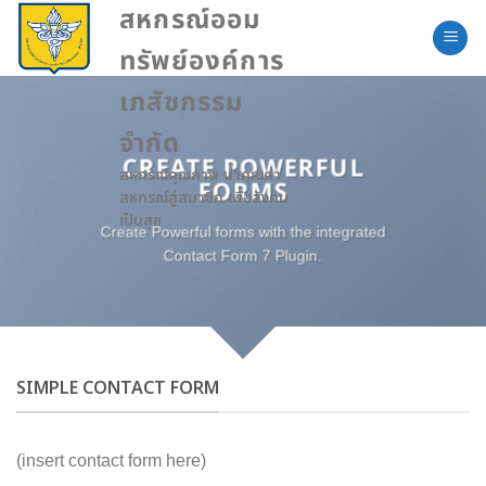
Skip
สหกรณ์ออม
to
ทรัพย์องค์การ
content
เภสัชกรรม
จำกัด
CREATE POWERFUL
สหกรณ์คุณภาพ นำคุณค่า
FORMS
สหกรณ์สู่สมาชิก เพื่อสังคม
เป็นสุข
Create Powerful forms with the integrated
Contact Form 7 Plugin.
SIMPLE CONTACT FORM
(insert contact form here)