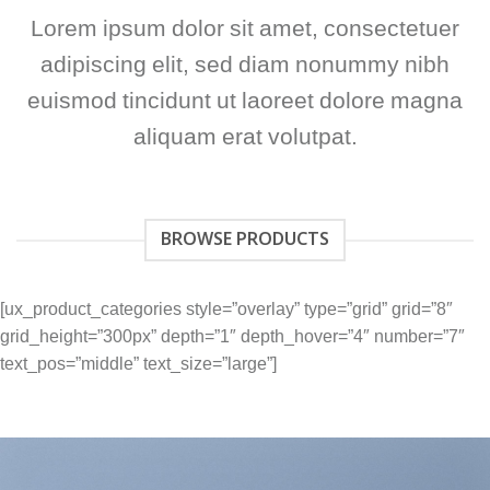
Lorem ipsum dolor sit amet, consectetuer
adipiscing elit, sed diam nonummy nibh
euismod tincidunt ut laoreet dolore magna
aliquam erat volutpat.
BROWSE PRODUCTS
[ux_product_categories style=”overlay” type=”grid” grid=”8″
grid_height=”300px” depth=”1″ depth_hover=”4″ number=”7″
text_pos=”middle” text_size=”large”]